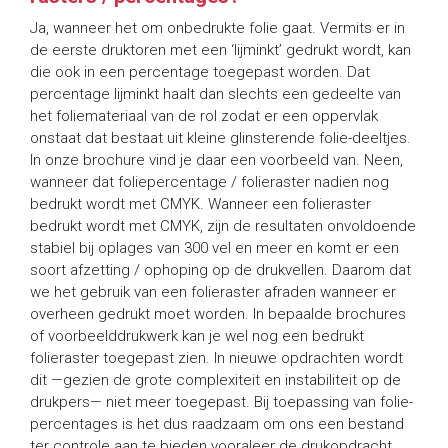
Ja, wanneer het om onbedrukte folie gaat. Vermits er in
de eerste druktoren met een ‘lijminkt’ gedrukt wordt, kan
die ook in een percentage toegepast worden. Dat
percentage lijminkt haalt dan slechts een gedeelte van
het foliemateriaal van de rol zodat er een oppervlak
onstaat dat bestaat uit kleine glinsterende folie-deeltjes.
In onze brochure vind je daar een voorbeeld van. Neen,
wanneer dat foliepercentage / folieraster nadien nog
bedrukt wordt met CMYK. Wanneer een folieraster
bedrukt wordt met CMYK, zijn de resultaten onvoldoende
stabiel bij oplages van 300 vel en meer en komt er een
soort afzetting / ophoping op de drukvellen. Daarom dat
we het gebruik van een folieraster afraden wanneer er
overheen gedrukt moet worden. In bepaalde brochures
of voorbeelddrukwerk kan je wel nog een bedrukt
folieraster toegepast zien. In nieuwe opdrachten wordt
dit —gezien de grote complexiteit en instabiliteit op de
drukpers— niet meer toegepast. Bij toepassing van folie-
percentages is het dus raadzaam om ons een bestand
ter controle aan te bieden vooraleer de drukopdracht