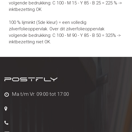
volgende bedrukking: C 100 - M 15 - Y 85 - B 25 = 225 % ->
inktbezetting OK
100 % lijminkt (5de kleur) = een volledig
zilverfolieoppervlak. Over dit zilverfolieoppervlak
volgende bedrukking: C 100 - M 90 - Y 85 - B 50 = 325% ->
inktbezetting niet OK.
Ma t/m Vr: 09:00 tot 17:00