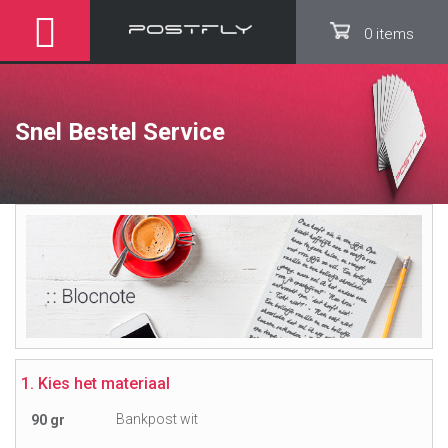
0 items
Snel Bestel Service
1. Kies het materiaal
Bankpost wit
90 gr